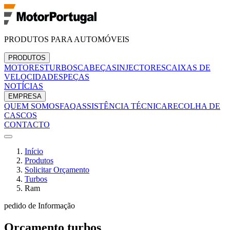
PRODUTOS PARA AUTOMÓVEIS
PRODUTOS
MOTORES
TURBOS
CABEÇAS
INJECTORES
CAIXAS DE
VELOCIDADES
PEÇAS
NOTÍCIAS
EMPRESA
QUEM SOMOS
FAQ
ASSISTÊNCIA TÉCNICA
RECOLHA DE
CASCOS
CONTACTO
Início
Produtos
Solicitar Orçamento
Turbos
Ram
pedido de Informação
Orçamento
turbos