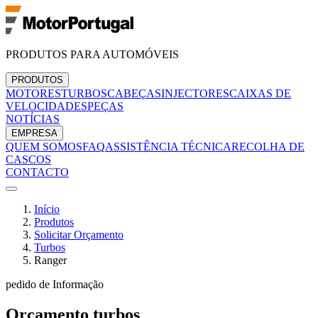
PRODUTOS PARA AUTOMÓVEIS
PRODUTOS
MOTORES
TURBOS
CABEÇAS
INJECTORES
CAIXAS DE
VELOCIDADES
PEÇAS
NOTÍCIAS
EMPRESA
QUEM SOMOS
FAQ
ASSISTÊNCIA TÉCNICA
RECOLHA DE
CASCOS
CONTACTO
Início
Produtos
Solicitar Orçamento
Turbos
Ranger
pedido de Informação
Orçamento
turbos