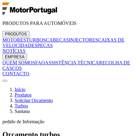
PRODUTOS PARA AUTOMÓVEIS
PRODUTOS
MOTORES
TURBOS
CABEÇAS
INJECTORES
CAIXAS DE
VELOCIDADES
PEÇAS
NOTÍCIAS
EMPRESA
QUEM SOMOS
FAQ
ASSISTÊNCIA TÉCNICA
RECOLHA DE
CASCOS
CONTACTO
Início
Produtos
Solicitar Orçamento
Turbos
Santana
pedido de Informação
Orçamento
turbos