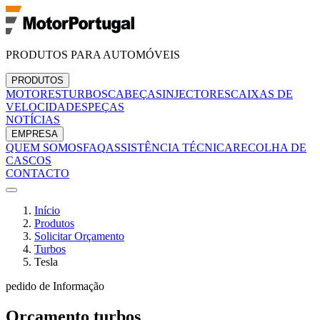
PRODUTOS PARA AUTOMÓVEIS
PRODUTOS
MOTORES
TURBOS
CABEÇAS
INJECTORES
CAIXAS DE
VELOCIDADES
PEÇAS
NOTÍCIAS
EMPRESA
QUEM SOMOS
FAQ
ASSISTÊNCIA TÉCNICA
RECOLHA DE
CASCOS
CONTACTO
Início
Produtos
Solicitar Orçamento
Turbos
Tesla
pedido de Informação
Orçamento
turbos