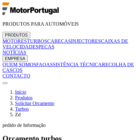
PRODUTOS PARA AUTOMÓVEIS
PRODUTOS
MOTORES
TURBOS
CABEÇAS
INJECTORES
CAIXAS DE
VELOCIDADES
PEÇAS
NOTÍCIAS
EMPRESA
QUEM SOMOS
FAQ
ASSISTÊNCIA TÉCNICA
RECOLHA DE
CASCOS
CONTACTO
Início
Produtos
Solicitar Orçamento
Turbos
Zd
pedido de Informação
Orçamento
turbos